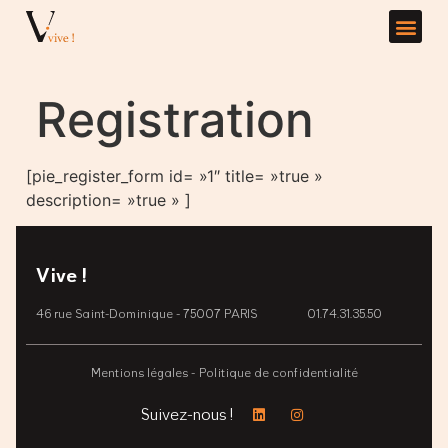
Registration
[pie_register_form id= »1″ title= »true »
description= »true » ]
Vive !
46 rue Saint-Dominique - 75007 PARIS
01.74.31.35.50
Mentions légales -
Politique de confidentialité
Suivez-nous !