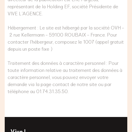
représentant de la Holding EF, société Présidente de
VIVE L’AGENCE.
Hébergement : Le site est hébergé par la société OVH –
2 rue Kellermann – 59100 ROUBAIX – France. Pour
contacter l’hébergeur, composez le 1007 (appel gratuit
depuis un poste fixe).
Traitement des données à caractère personnel : Pour
toute information relative au traitement des données à
caractère personnel, vous pouvez envoyer votre
demande via la page contact de notre site ou par
téléphone au 01.74.31.35.50.
Vive !