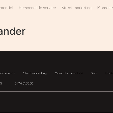
mentiel
Personnel de service
Street marketing
Moments
ander
 de service
Street marketing
Moments d’émotion
Vive
Cont
IS
01.74.31.35.50