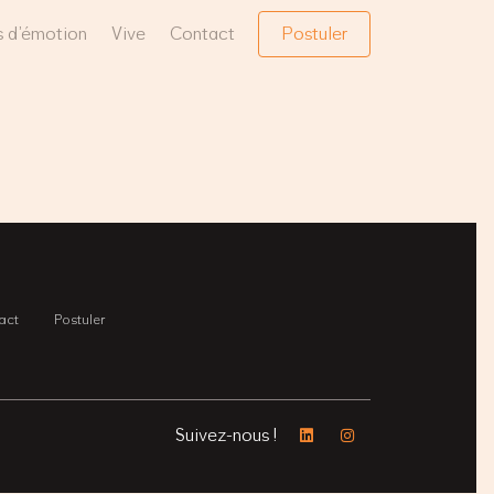
 d’émotion
Vive
Contact
Postuler
act
Postuler
Suivez-nous !