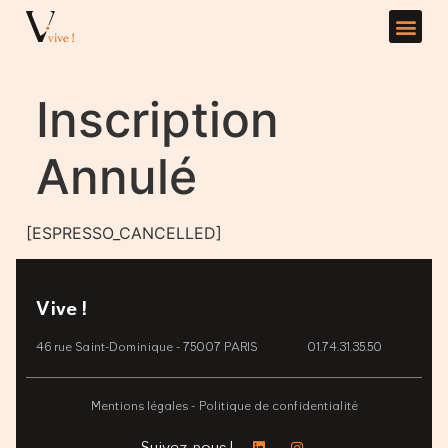
Inscription
Annulé
[ESPRESSO_CANCELLED]
Vive !
46 rue Saint-Dominique - 75007 PARIS
01.74.31.35.50
Mentions légales -
Politique de confidentialité